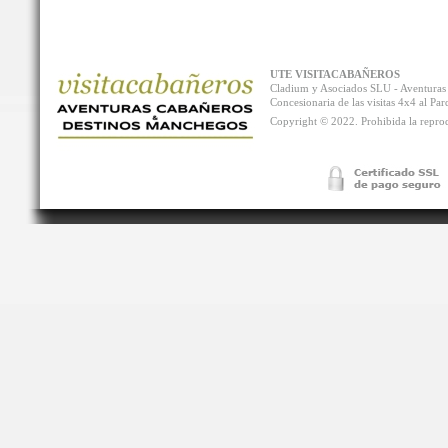
UTE VISITACABAÑEROS
Cladium y Asociados SLU - Aventur
Concesionaria de las visitas 4x4 al P
Copyright © 2022. Prohibida la reprodu