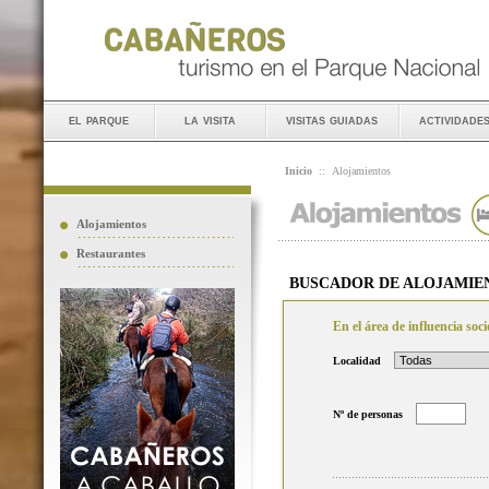
el parque
la visita
visitas guiadas
actividade
Inicio
::
Alojamientos
Alojamientos
Restaurantes
BUSCADOR DE ALOJAMIE
En el área de influencia so
Localidad
Nº de personas