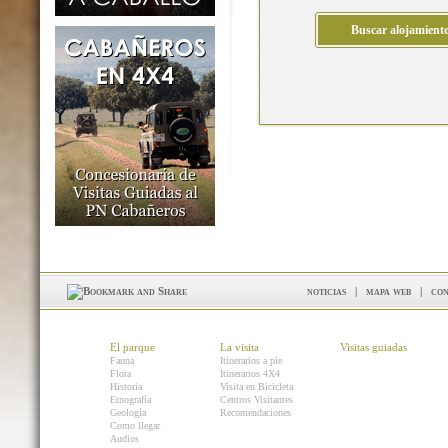
noticias
|
mapa web
|
con
El parque
La visita
Visitas guiadas
Fauna
Itinerarios a pie
Flora
Itinerarios 4X4
Historia
Visita en Bicicleta
Etnografía
Centros Visitantes
Geología
Recomendaciones
Como llegar
Audios