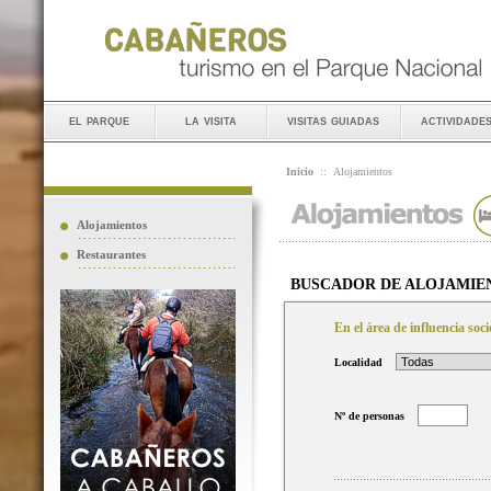
el parque
la visita
visitas guiadas
actividade
Inicio
::
Alojamientos
Alojamientos
Restaurantes
BUSCADOR DE ALOJAMIE
En el área de influencia so
Localidad
Nº de personas