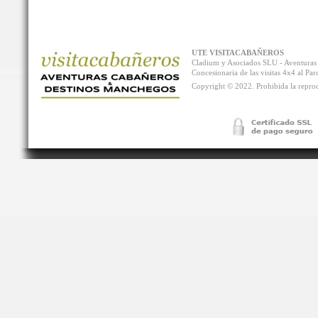
UTE VISITACABAÑEROS
Cladium y Asociados SLU - Aventur
Concesionaria de las visitas 4x4 al P
Copyright © 2022. Prohibida la reprodu