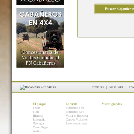
noticias
|
mapa web
|
con
El parque
La visita
Visitas guiadas
Fauna
Itinerarios a pie
Flora
Itinerarios 4X4
Historia
Visita en Bicicleta
Etnografía
Centros Visitantes
Geología
Recomendaciones
Como llegar
Audios