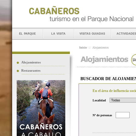
el parque
la visita
visitas guiadas
actividade
Inicio
::
Alojamientos
Alojamientos
Restaurantes
BUSCADOR DE ALOJAMIE
En el área de influencia so
Localidad
Nº de personas