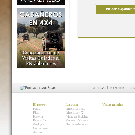
noticias
|
mapa web
|
con
El parque
La visita
Visitas guiadas
Fauna
Itinerarios a pie
Flora
Itinerarios 4X4
Historia
Visita en Bicicleta
Etnografía
Centros Visitantes
Geología
Recomendaciones
Como llegar
Audios