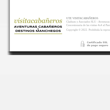
UTE VISITACABAÑEROS
Cladium y Asociados SLU - Aventur
Concesionaria de las visitas 4x4 al P
Copyright © 2022. Prohibida la reprodu