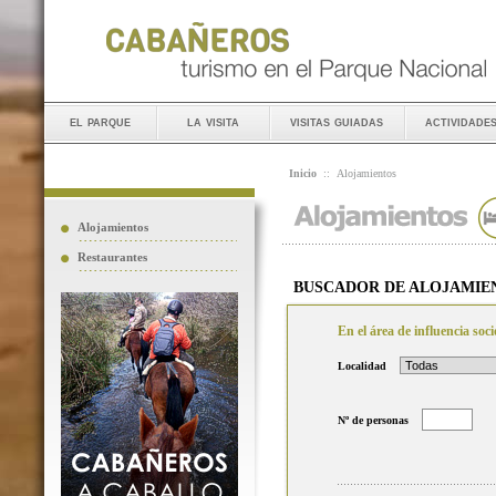
el parque
la visita
visitas guiadas
actividade
Inicio
::
Alojamientos
Alojamientos
Restaurantes
BUSCADOR DE ALOJAMIE
En el área de influencia so
Localidad
Nº de personas