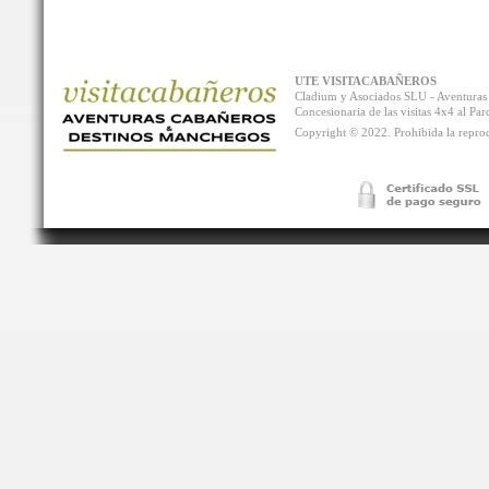
UTE VISITACABAÑEROS
Cladium y Asociados SLU - Aventur
Concesionaria de las visitas 4x4 al P
Copyright © 2022. Prohibida la reprodu