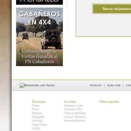
noticias
|
mapa web
|
con
El parque
La visita
Visitas guiadas
Fauna
Itinerarios a pie
Flora
Itinerarios 4X4
Historia
Visita en Bicicleta
Etnografía
Centros Visitantes
Geología
Recomendaciones
Como llegar
Audios