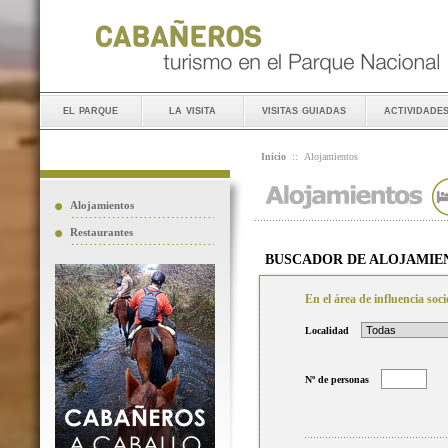
el parque
la visita
visitas guiadas
actividade
Inicio
::
Alojamientos
Alojamientos
Restaurantes
BUSCADOR DE ALOJAMIE
En el área de influencia so
Localidad
Nº de personas