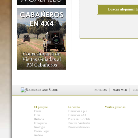
noticias
|
mapa web
|
con
El parque
La visita
Visitas guiadas
Fauna
Itinerarios a pie
Flora
Itinerarios 4X4
Historia
Visita en Bicicleta
Etnografía
Centros Visitantes
Geología
Recomendaciones
Como llegar
Audios