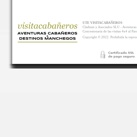
UTE VISITACABAÑEROS
Cladium y Asociados SLU - Aventur
Concesionaria de las visitas 4x4 al P
Copyright © 2022. Prohibida la reprodu