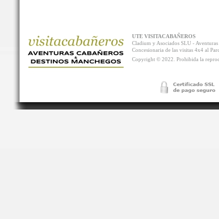
UTE VISITACABAÑEROS
Cladium y Asociados SLU - Aventur
Concesionaria de las visitas 4x4 al P
Copyright © 2022. Prohibida la reprodu