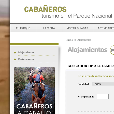
el parque
la visita
visitas guiadas
actividade
Inicio
::
Alojamientos
Alojamientos
Restaurantes
BUSCADOR DE ALOJAMIE
En el área de influencia so
Localidad
Nº de personas