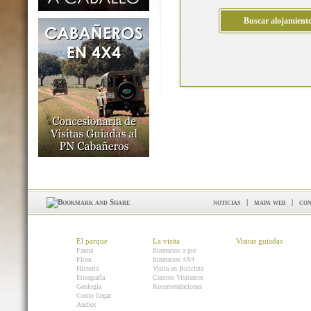
noticias
|
mapa web
|
con
El parque
La visita
Visitas guiadas
Fauna
Itinerarios a pie
Flora
Itinerarios 4X4
Historia
Visita en Bicicleta
Etnografía
Centros Visitantes
Geología
Recomendaciones
Como llegar
Audios