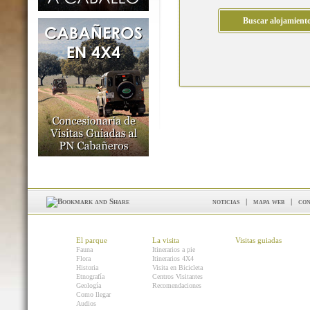
noticias
|
mapa web
|
con
El parque
La visita
Visitas guiadas
Fauna
Itinerarios a pie
Flora
Itinerarios 4X4
Historia
Visita en Bicicleta
Etnografía
Centros Visitantes
Geología
Recomendaciones
Como llegar
Audios