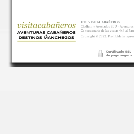
UTE VISITACABAÑEROS
Cladium y Asociados SLU - Aventur
Concesionaria de las visitas 4x4 al P
Copyright © 2022. Prohibida la reprodu