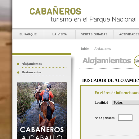
el parque
la visita
visitas guiadas
actividade
Inicio
::
Alojamientos
Alojamientos
Restaurantes
BUSCADOR DE ALOJAMIE
En el área de influencia so
Localidad
Nº de personas