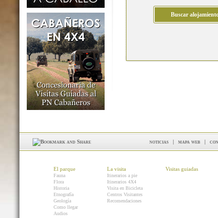
noticias
|
mapa web
|
con
El parque
La visita
Visitas guiadas
Fauna
Itinerarios a pie
Flora
Itinerarios 4X4
Historia
Visita en Bicicleta
Etnografía
Centros Visitantes
Geología
Recomendaciones
Como llegar
Audios