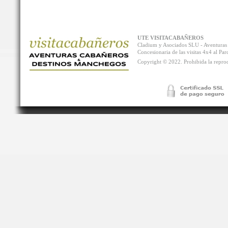
UTE VISITACABAÑEROS
Cladium y Asociados SLU - Aventur
Concesionaria de las visitas 4x4 al P
Copyright © 2022. Prohibida la reprodu