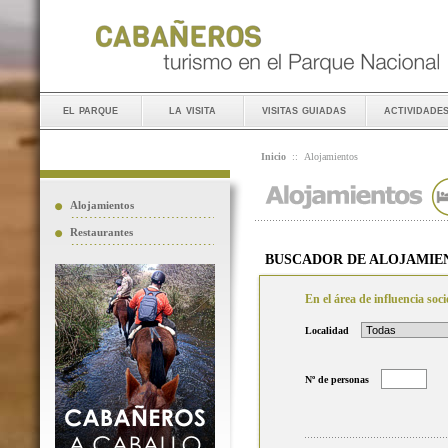
el parque
la visita
visitas guiadas
actividade
Inicio
::
Alojamientos
Alojamientos
Restaurantes
BUSCADOR DE ALOJAMIE
En el área de influencia so
Localidad
Nº de personas