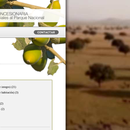
r integro)
(21)
r habitación)
(3)
(2)
s
(2)