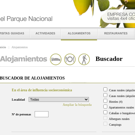
visitas guiadas
actividades
alojamientos
restaurantes
nicio
::
Alojamientos
Buscador
BUSCADOR DE ALOJAMIENTOS
En el área de influencia socioeconómica
Casas rurales (alquile
Casas rurales (alquile
Localidad
Hoteles
(4)
Ampliar la búsqueda
Apartamentos rurales
Cabañas o bungalow
Nº de personas
Albergues rurales
Campings