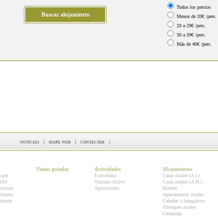
Todos los precios
Menos de 20€ /pers.
20 a 29€ /pers.
30 a 39€ /pers.
Más de 40€ /pers.
noticias
|
mapa web
|
contactar
|
Visitas guiadas
Actividades
Alojamientos
a pie
Ecoturismo
Casas rurales (A.I.)
 4X4
Turismo Activo
Casas rurales (A.H.)
icicleta
Agroturismo
Hoteles
itantes
Apartamentos rurales
ciones
Cabañas o bungalows
Albergues rurales
Campings