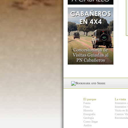
El parque
La visita
Fauna
Itinerarios 
Flora
Itinerarios
Historia
Visita en B
Etnografía
Centros Vis
Geología
Recomenda
Como llegar
Audios