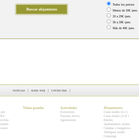
Todos los precios
Menos de 20€ /pers.
20 a 29€ /pers.
30 a 39€ /pers.
Más de 40€ /pers.
noticias
|
mapa web
|
contactar
|
Visitas guiadas
Actividades
Alojamientos
a pie
Ecoturismo
Casas rurales (A.I.)
 4X4
Turismo Activo
Casas rurales (A.H.)
icicleta
Agroturismo
Hoteles
itantes
Apartamentos rurales
ciones
Cabañas o bungalows
Albergues rurales
Campings