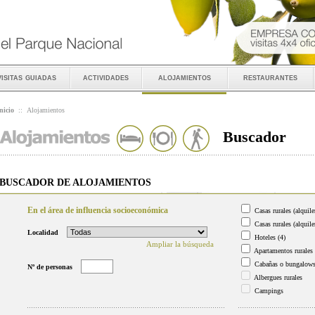
visitas guiadas
actividades
alojamientos
restaurantes
nicio
::
Alojamientos
Buscador
BUSCADOR DE ALOJAMIENTOS
En el área de influencia socioeconómica
Casas rurales (alquile
Casas rurales (alquile
Localidad
Hoteles
(4)
Ampliar la búsqueda
Apartamentos rurales
Cabañas o bungalow
Nº de personas
Albergues rurales
Campings