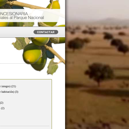
r integro)
(21)
r habitación)
(3)
(2)
s
(2)