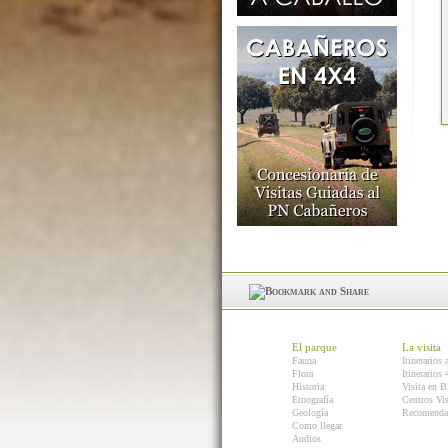
El parque
La visita
Fauna
Itinerarios 
Flora
Itinerarios
Historia
Visita en B
Etnografía
Centros Vis
Geología
Recomenda
Como llegar
Audios