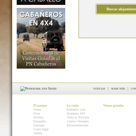
noticias
|
mapa web
|
con
El parque
La visita
Visitas guiadas
Fauna
Itinerarios a pie
Flora
Itinerarios 4X4
Historia
Visita en Bicicleta
Etnografía
Centros Visitantes
Geología
Recomendaciones
Como llegar
Audios