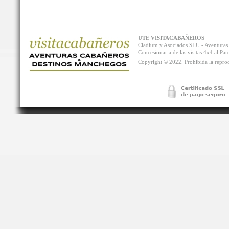
UTE VISITACABAÑEROS
Cladium y Asociados SLU - Aventur
Concesionaria de las visitas 4x4 al P
Copyright © 2022. Prohibida la reprodu