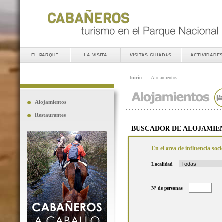
el parque
la visita
visitas guiadas
actividade
Inicio
::
Alojamientos
Alojamientos
Restaurantes
BUSCADOR DE ALOJAMIE
En el área de influencia so
Localidad
Nº de personas