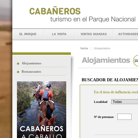
el parque
la visita
visitas guiadas
actividade
Inicio
::
Alojamientos
Alojamientos
Restaurantes
BUSCADOR DE ALOJAMIE
En el área de influencia so
Localidad
Nº de personas