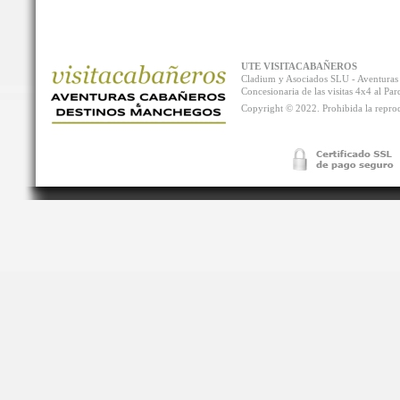
UTE VISITACABAÑEROS
Cladium y Asociados SLU - Aventur
Concesionaria de las visitas 4x4 al P
Copyright © 2022. Prohibida la reprodu