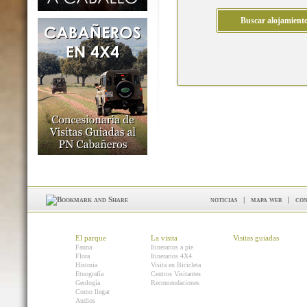
noticias
|
mapa web
|
con
El parque
La visita
Visitas guiadas
Fauna
Itinerarios a pie
Flora
Itinerarios 4X4
Historia
Visita en Bicicleta
Etnografía
Centros Visitantes
Geología
Recomendaciones
Como llegar
Audios