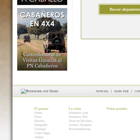
noticias
|
mapa web
|
con
El parque
La visita
Visitas guiadas
Fauna
Itinerarios a pie
Flora
Itinerarios 4X4
Historia
Visita en Bicicleta
Etnografía
Centros Visitantes
Geología
Recomendaciones
Como llegar
Audios