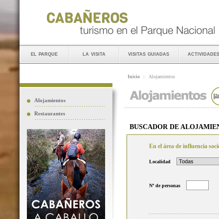
el parque
la visita
visitas guiadas
actividade
Inicio
::
Alojamientos
Alojamientos
Restaurantes
BUSCADOR DE ALOJAMIE
En el área de influencia so
Localidad
Nº de personas