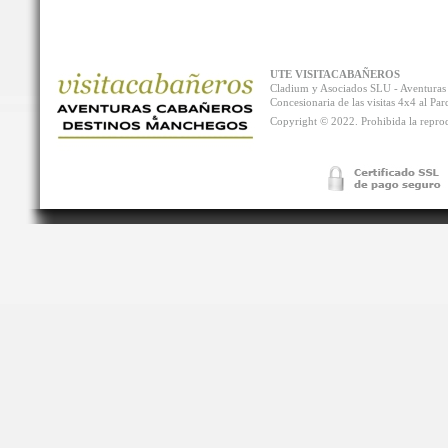
UTE VISITACABAÑEROS
Cladium y Asociados SLU - Aventur
Concesionaria de las visitas 4x4 al P
Copyright © 2022. Prohibida la reprodu