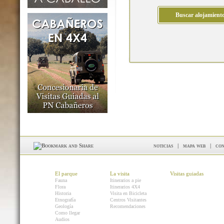
noticias
|
mapa web
|
con
El parque
La visita
Visitas guiadas
Fauna
Itinerarios a pie
Flora
Itinerarios 4X4
Historia
Visita en Bicicleta
Etnografía
Centros Visitantes
Geología
Recomendaciones
Como llegar
Audios