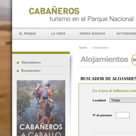
el parque
la visita
visitas guiadas
actividade
Inicio
::
Alojamientos
Alojamientos
Restaurantes
BUSCADOR DE ALOJAMIE
En el área de influencia so
Localidad
Nº de personas