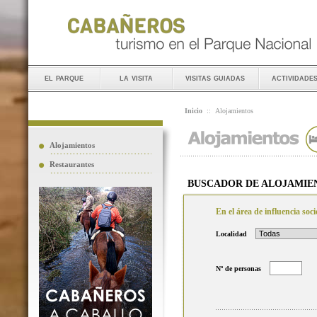
el parque
la visita
visitas guiadas
actividade
Inicio
::
Alojamientos
Alojamientos
Restaurantes
BUSCADOR DE ALOJAMIE
En el área de influencia so
Localidad
Nº de personas