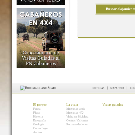
noticias
|
mapa web
|
con
El parque
La visita
Visitas guiadas
Fauna
Itinerarios a pie
Flora
Itinerarios 4X4
Historia
Visita en Bicicleta
Etnografía
Centros Visitantes
Geología
Recomendaciones
Como llegar
Audios