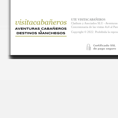
UTE VISITACABAÑEROS
Cladium y Asociados SLU - Aventur
Concesionaria de las visitas 4x4 al P
Copyright © 2022. Prohibida la reprodu