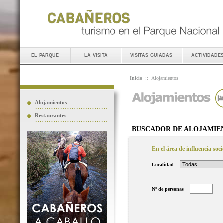
el parque
la visita
visitas guiadas
actividade
Inicio
::
Alojamientos
Alojamientos
Restaurantes
BUSCADOR DE ALOJAMIE
En el área de influencia so
Localidad
Nº de personas