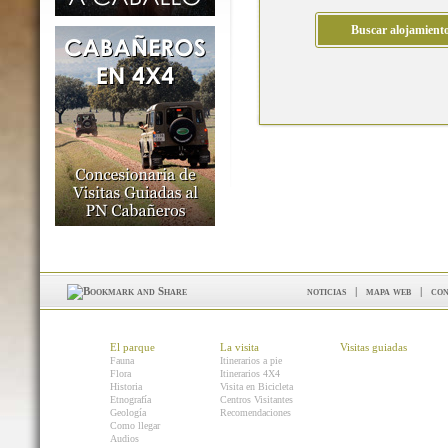
noticias
|
mapa web
|
con
El parque
La visita
Visitas guiadas
Fauna
Itinerarios a pie
Flora
Itinerarios 4X4
Historia
Visita en Bicicleta
Etnografía
Centros Visitantes
Geología
Recomendaciones
Como llegar
Audios