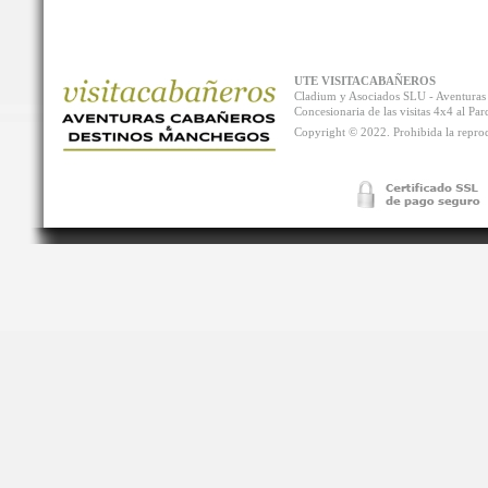
UTE VISITACABAÑEROS
Cladium y Asociados SLU - Aventur
Concesionaria de las visitas 4x4 al P
Copyright © 2022. Prohibida la reprodu