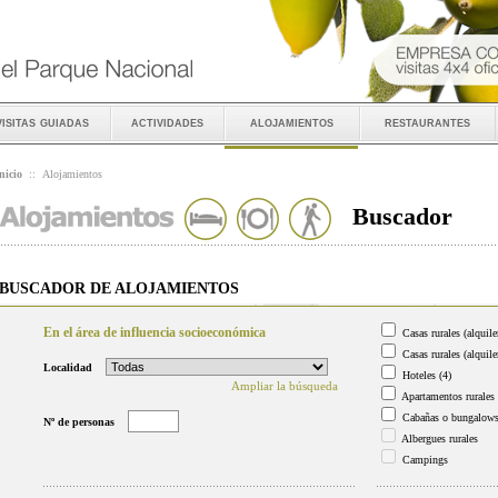
visitas guiadas
actividades
alojamientos
restaurantes
nicio
::
Alojamientos
Buscador
BUSCADOR DE ALOJAMIENTOS
En el área de influencia socioeconómica
Casas rurales (alquile
Casas rurales (alquile
Localidad
Hoteles
(4)
Ampliar la búsqueda
Apartamentos rurales
Cabañas o bungalow
Nº de personas
Albergues rurales
Campings