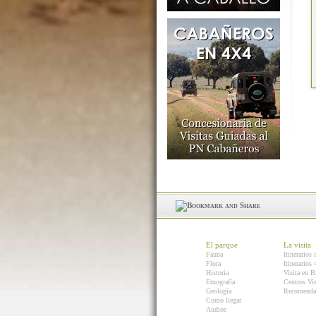
El parque
La visita
Fauna
Itinerarios 
Flora
Itinerarios
Historia
Visita en B
Etnografía
Centros Vis
Geología
Recomenda
Como llegar
Audios