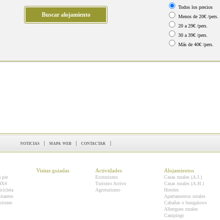
Todos los precios
Menos de 20€ /pers.
20 a 29€ /pers.
30 a 39€ /pers.
Más de 40€ /pers.
noticias
|
mapa web
|
contactar
|
Visitas guiadas
Actividades
Alojamientos
a pie
Ecoturismo
Casas rurales (A.I.)
 4X4
Turismo Activo
Casas rurales (A.H.)
icicleta
Agroturismo
Hoteles
itantes
Apartamentos rurales
ciones
Cabañas o bungalows
Albergues rurales
Campings