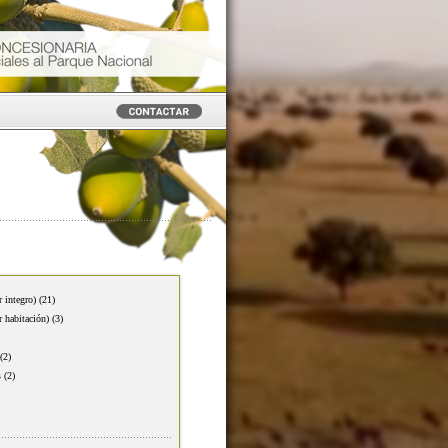
r integro)
(21)
r habitación)
(3)
(2)
s
(2)