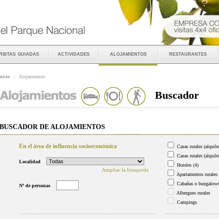
visitas guiadas
actividades
alojamientos
restaurantes
nicio
::
Alojamientos
Buscador
BUSCADOR DE ALOJAMIENTOS
En el área de influencia socioeconómica
Casas rurales (alquile
Casas rurales (alquile
Localidad
Hoteles
(4)
Ampliar la búsqueda
Apartamentos rurales
Cabañas o bungalow
Nº de personas
Albergues rurales
Campings