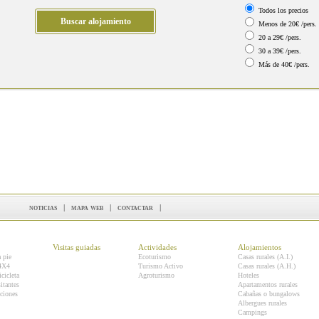
Todos los precios
Menos de 20€ /pers.
20 a 29€ /pers.
30 a 39€ /pers.
Más de 40€ /pers.
noticias
|
mapa web
|
contactar
|
Visitas guiadas
Actividades
Alojamientos
a pie
Ecoturismo
Casas rurales (A.I.)
 4X4
Turismo Activo
Casas rurales (A.H.)
icicleta
Agroturismo
Hoteles
itantes
Apartamentos rurales
ciones
Cabañas o bungalows
Albergues rurales
Campings