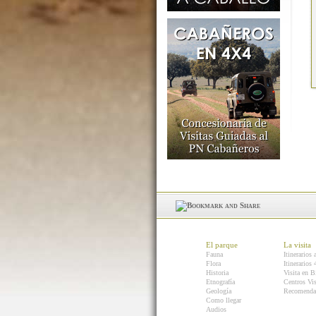
El parque
La visita
Fauna
Itinerarios 
Flora
Itinerarios
Historia
Visita en B
Etnografía
Centros Vis
Geología
Recomenda
Como llegar
Audios