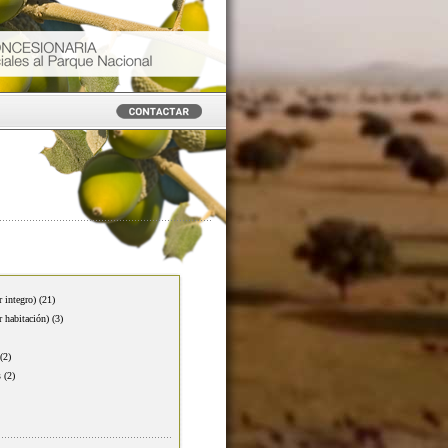
r integro)
(21)
r habitación)
(3)
(2)
s
(2)