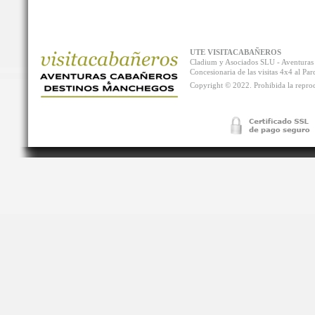
UTE VISITACABAÑEROS
Cladium y Asociados SLU - Aventur
Concesionaria de las visitas 4x4 al P
Copyright © 2022. Prohibida la reprodu