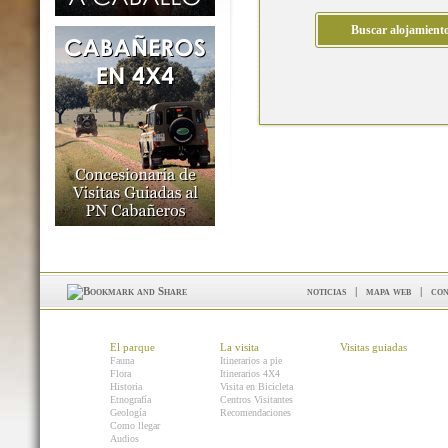
noticias
|
mapa web
|
con
El parque
La visita
Visitas guiadas
Fauna
Itinerarios a pie
Flora
Itinerarios 4X4
Historia
Visita en Bicicleta
Etnografía
Centros Visitantes
Geología
Recomendaciones
Como llegar
Audios