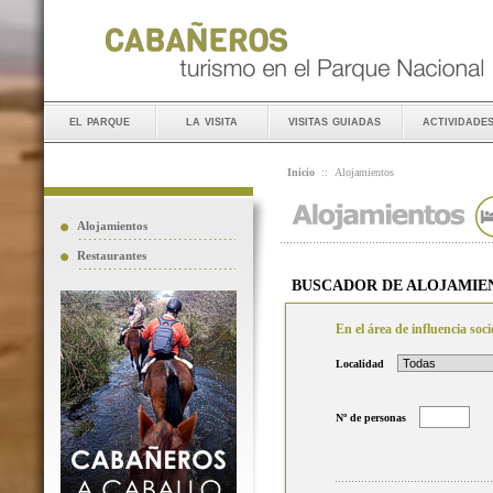
el parque
la visita
visitas guiadas
actividade
Inicio
::
Alojamientos
Alojamientos
Restaurantes
BUSCADOR DE ALOJAMIE
En el área de influencia so
Localidad
Nº de personas