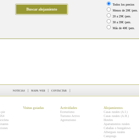
Todos los precios
Menos de 20€ /pers.
20 a 29€ /pers.
30 a 39€ /pers.
Más de 40€ /pers.
noticias
|
mapa web
|
contactar
|
Visitas guiadas
Actividades
Alojamientos
a pie
Ecoturismo
Casas rurales (A.I.)
 4X4
Turismo Activo
Casas rurales (A.H.)
icicleta
Agroturismo
Hoteles
itantes
Apartamentos rurales
ciones
Cabañas o bungalows
Albergues rurales
Campings