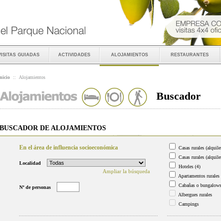
visitas guiadas
actividades
alojamientos
restaurantes
nicio
::
Alojamientos
Buscador
BUSCADOR DE ALOJAMIENTOS
En el área de influencia socioeconómica
Casas rurales (alquile
Casas rurales (alquile
Localidad
Hoteles
(4)
Ampliar la búsqueda
Apartamentos rurales
Cabañas o bungalow
Nº de personas
Albergues rurales
Campings