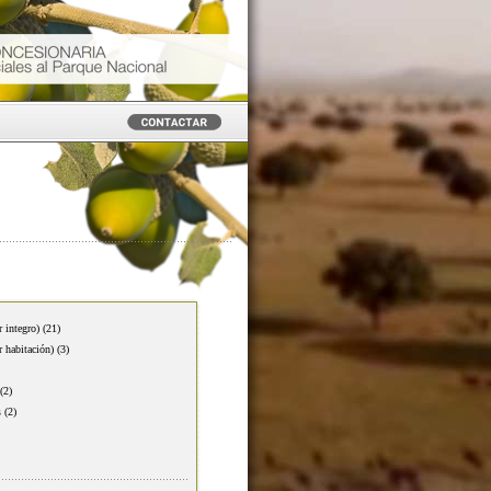
r integro)
(21)
r habitación)
(3)
(2)
s
(2)