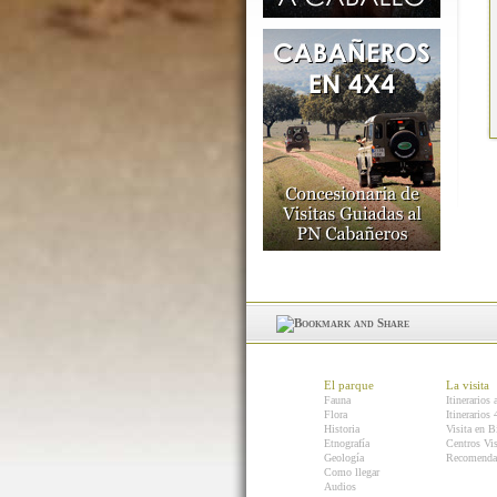
El parque
La visita
Fauna
Itinerarios 
Flora
Itinerarios
Historia
Visita en B
Etnografía
Centros Vis
Geología
Recomenda
Como llegar
Audios