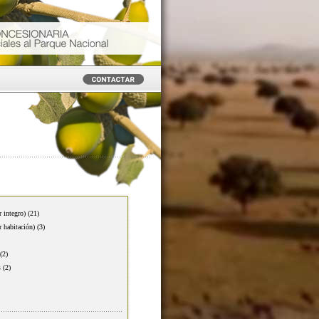
r integro)
(21)
r habitación)
(3)
(2)
s
(2)