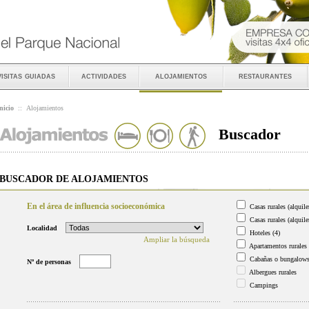
visitas guiadas
actividades
alojamientos
restaurantes
nicio
::
Alojamientos
Buscador
BUSCADOR DE ALOJAMIENTOS
En el área de influencia socioeconómica
Casas rurales (alquile
Casas rurales (alquile
Localidad
Hoteles
(4)
Ampliar la búsqueda
Apartamentos rurales
Cabañas o bungalow
Nº de personas
Albergues rurales
Campings