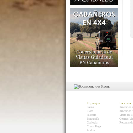
El parque
La visita
Fauna
Itinerarios 
Flora
Itinerarios
Historia
Visita en B
Etnografía
Centros Vis
Geología
Recomenda
Como llegar
Audios