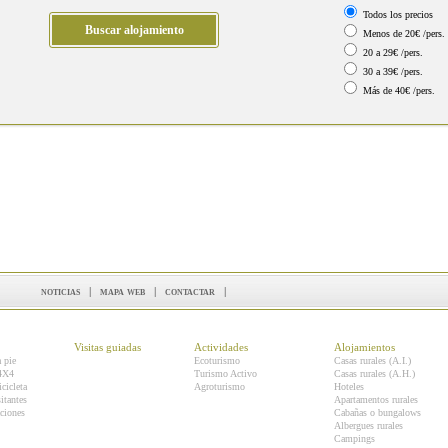
Todos los precios
Menos de 20€ /pers.
20 a 29€ /pers.
30 a 39€ /pers.
Más de 40€ /pers.
noticias
|
mapa web
|
contactar
|
Visitas guiadas
Actividades
Alojamientos
a pie
Ecoturismo
Casas rurales (A.I.)
 4X4
Turismo Activo
Casas rurales (A.H.)
icicleta
Agroturismo
Hoteles
itantes
Apartamentos rurales
ciones
Cabañas o bungalows
Albergues rurales
Campings