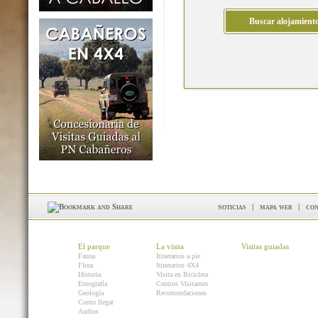
noticias
|
mapa web
|
con
El parque
La visita
Visitas guiadas
Fauna
Itinerarios a pie
Flora
Itinerarios 4X4
Historia
Visita en Bicicleta
Etnografía
Centros Visitantes
Geología
Recomendaciones
Como llegar
Audios