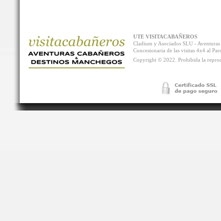
UTE VISITACABAÑEROS
Cladium y Asociados SLU - Aventur
Concesionaria de las visitas 4x4 al P
Copyright © 2022. Prohibida la reprodu