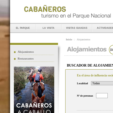
el parque
la visita
visitas guiadas
actividade
Inicio
::
Alojamientos
Alojamientos
Restaurantes
BUSCADOR DE ALOJAMIE
En el área de influencia so
Localidad
Nº de personas