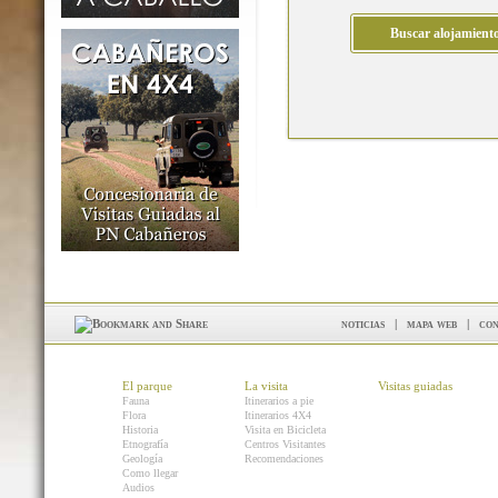
noticias
|
mapa web
|
con
El parque
La visita
Visitas guiadas
Fauna
Itinerarios a pie
Flora
Itinerarios 4X4
Historia
Visita en Bicicleta
Etnografía
Centros Visitantes
Geología
Recomendaciones
Como llegar
Audios