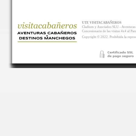
UTE VISITACABAÑEROS
Cladium y Asociados SLU - Aventur
Concesionaria de las visitas 4x4 al P
Copyright © 2022. Prohibida la reprodu