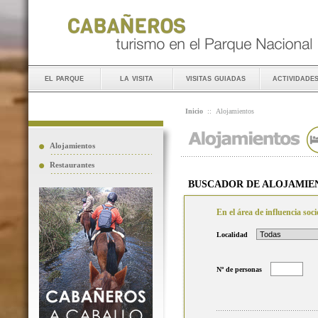
el parque
la visita
visitas guiadas
actividade
Inicio
::
Alojamientos
Alojamientos
Restaurantes
BUSCADOR DE ALOJAMIE
En el área de influencia so
Localidad
Nº de personas