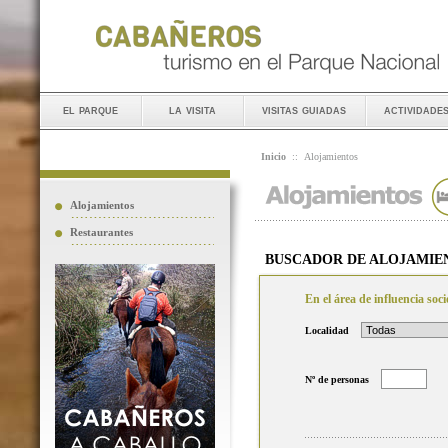
el parque
la visita
visitas guiadas
actividade
Inicio
::
Alojamientos
Alojamientos
Restaurantes
BUSCADOR DE ALOJAMIE
En el área de influencia so
Localidad
Nº de personas