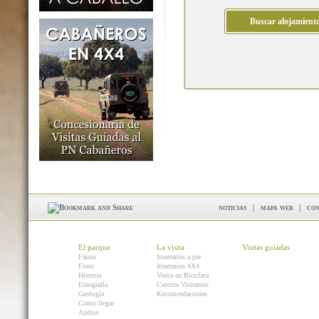
noticias
|
mapa web
|
con
El parque
La visita
Visitas guiadas
Fauna
Itinerarios a pie
Flora
Itinerarios 4X4
Historia
Visita en Bicicleta
Etnografía
Centros Visitantes
Geología
Recomendaciones
Como llegar
Audios