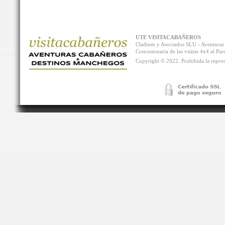
UTE VISITACABAÑEROS
Cladium y Asociados SLU - Aventur
Concesionaria de las visitas 4x4 al P
Copyright © 2022. Prohibida la reprodu