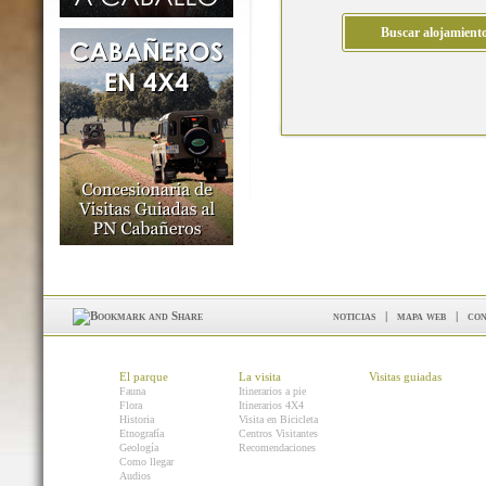
noticias
|
mapa web
|
con
El parque
La visita
Visitas guiadas
Fauna
Itinerarios a pie
Flora
Itinerarios 4X4
Historia
Visita en Bicicleta
Etnografía
Centros Visitantes
Geología
Recomendaciones
Como llegar
Audios