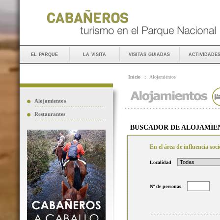
el parque
la visita
visitas guiadas
actividade
Inicio
::
Alojamientos
Alojamientos
Restaurantes
BUSCADOR DE ALOJAMIE
En el área de influencia so
Localidad
Nº de personas