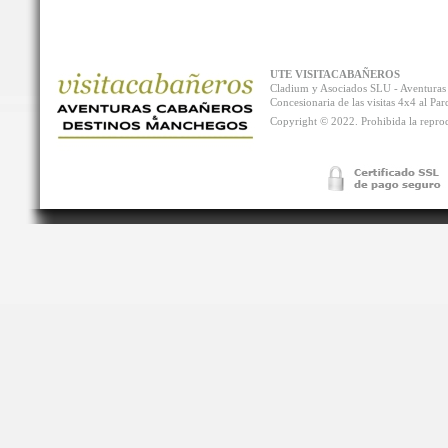
UTE VISITACABAÑEROS
Cladium y Asociados SLU - Aventur
Concesionaria de las visitas 4x4 al P
Copyright © 2022. Prohibida la reprodu