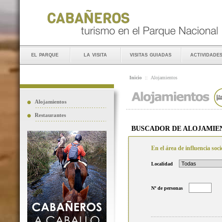
el parque
la visita
visitas guiadas
actividade
Inicio
::
Alojamientos
Alojamientos
Restaurantes
BUSCADOR DE ALOJAMIE
En el área de influencia so
Localidad
Nº de personas