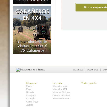
noticias
|
mapa web
|
con
El parque
La visita
Visitas guiadas
Fauna
Itinerarios a pie
Flora
Itinerarios 4X4
Historia
Visita en Bicicleta
Etnografía
Centros Visitantes
Geología
Recomendaciones
Como llegar
Audios