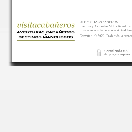
UTE VISITACABAÑEROS
Cladium y Asociados SLU - Aventur
Concesionaria de las visitas 4x4 al P
Copyright © 2022. Prohibida la reprodu