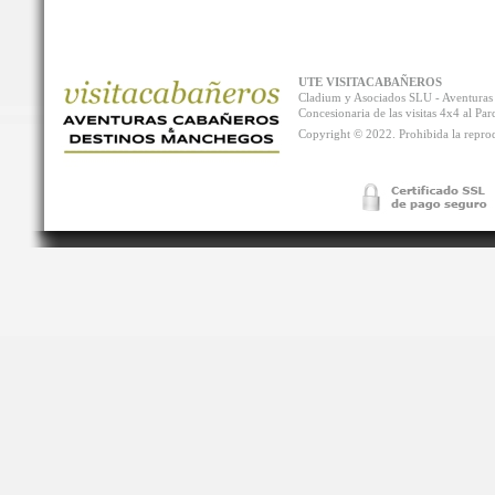
UTE VISITACABAÑEROS
Cladium y Asociados SLU - Aventur
Concesionaria de las visitas 4x4 al P
Copyright © 2022. Prohibida la reprodu