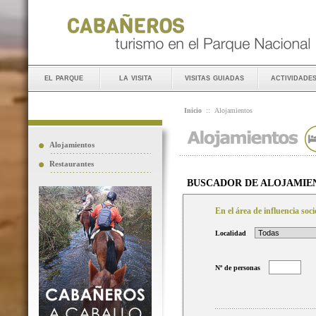
el parque
la visita
visitas guiadas
actividade
Inicio
::
Alojamientos
Alojamientos
Restaurantes
BUSCADOR DE ALOJAMIE
En el área de influencia so
Localidad
Nº de personas