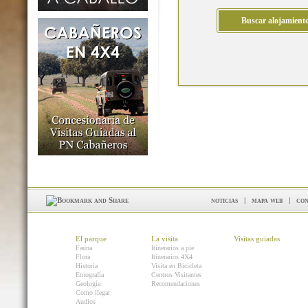
noticias
|
mapa web
|
con
El parque
La visita
Visitas guiadas
Fauna
Itinerarios a pie
Flora
Itinerarios 4X4
Historia
Visita en Bicicleta
Etnografía
Centros Visitantes
Geología
Recomendaciones
Como llegar
Audios