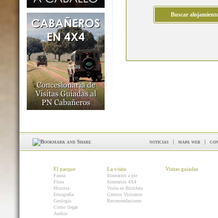
noticias
|
mapa web
|
con
El parque
La visita
Visitas guiadas
Fauna
Itinerarios a pie
Flora
Itinerarios 4X4
Historia
Visita en Bicicleta
Etnografía
Centros Visitantes
Geología
Recomendaciones
Como llegar
Audios