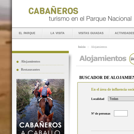
el parque
la visita
visitas guiadas
actividade
Inicio
::
Alojamientos
Alojamientos
Restaurantes
BUSCADOR DE ALOJAMIE
En el área de influencia so
Localidad
Nº de personas