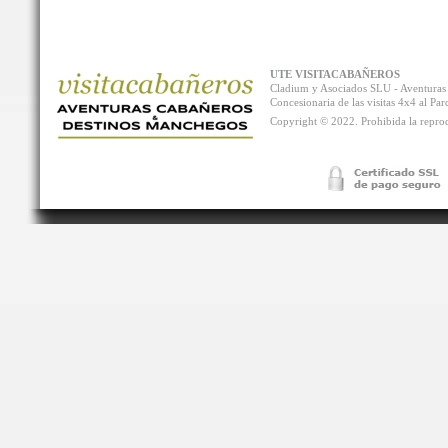
UTE VISITACABAÑEROS
Cladium y Asociados SLU - Aventur
Concesionaria de las visitas 4x4 al P
Copyright © 2022. Prohibida la reprodu