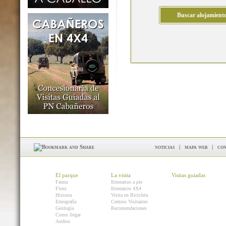
noticias
|
mapa web
|
con
El parque
La visita
Visitas guiadas
Fauna
Itinerarios a pie
Flora
Itinerarios 4X4
Historia
Visita en Bicicleta
Etnografía
Centros Visitantes
Geología
Recomendaciones
Como llegar
Audios