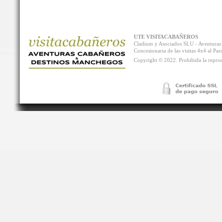
UTE VISITACABAÑEROS
Cladium y Asociados SLU - Aventur
Concesionaria de las visitas 4x4 al P
Copyright © 2022. Prohibida la reprodu