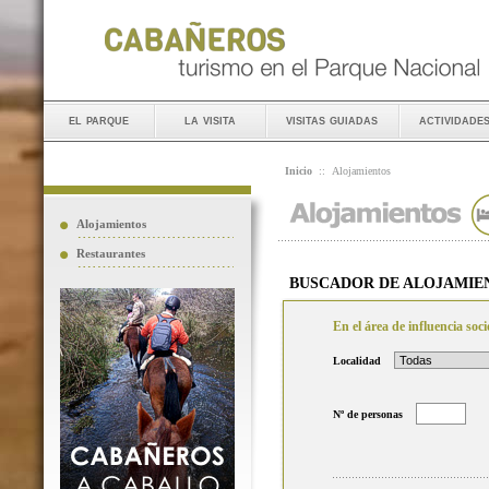
el parque
la visita
visitas guiadas
actividade
Inicio
::
Alojamientos
Alojamientos
Restaurantes
BUSCADOR DE ALOJAMIE
En el área de influencia so
Localidad
Nº de personas