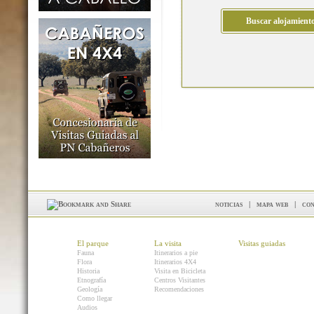
noticias
|
mapa web
|
con
El parque
La visita
Visitas guiadas
Fauna
Itinerarios a pie
Flora
Itinerarios 4X4
Historia
Visita en Bicicleta
Etnografía
Centros Visitantes
Geología
Recomendaciones
Como llegar
Audios