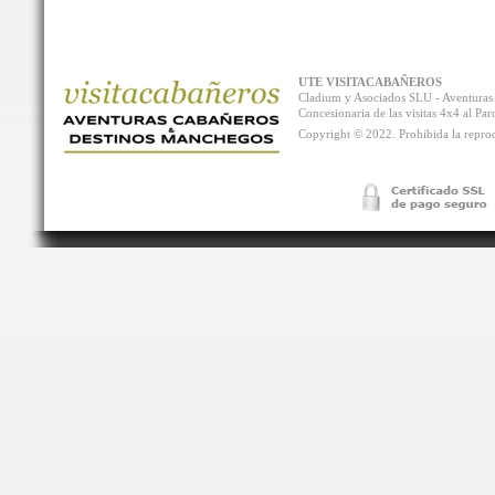
UTE VISITACABAÑEROS
Cladium y Asociados SLU - Aventur
Concesionaria de las visitas 4x4 al P
Copyright © 2022. Prohibida la reprodu