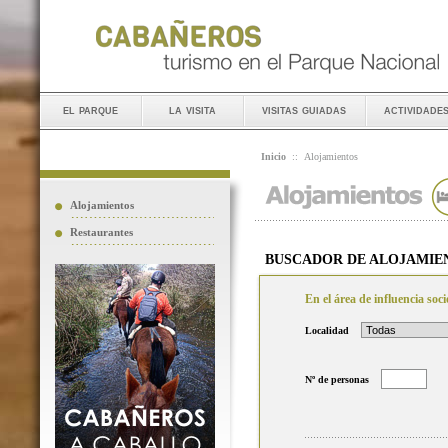
el parque
la visita
visitas guiadas
actividade
Inicio
::
Alojamientos
Alojamientos
Restaurantes
BUSCADOR DE ALOJAMIE
En el área de influencia so
Localidad
Nº de personas