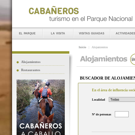
el parque
la visita
visitas guiadas
actividade
Inicio
::
Alojamientos
Alojamientos
Restaurantes
BUSCADOR DE ALOJAMIE
En el área de influencia so
Localidad
Nº de personas