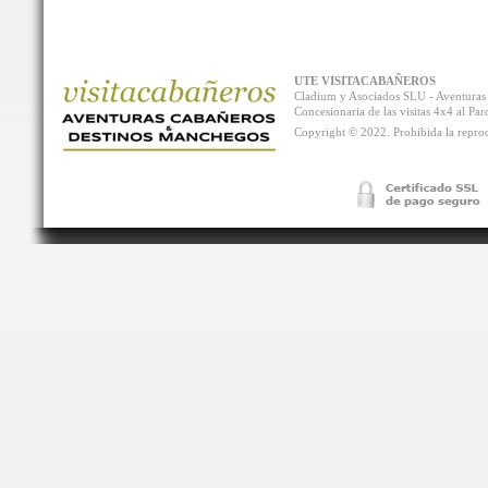
UTE VISITACABAÑEROS
Cladium y Asociados SLU - Aventur
Concesionaria de las visitas 4x4 al P
Copyright © 2022. Prohibida la reprodu