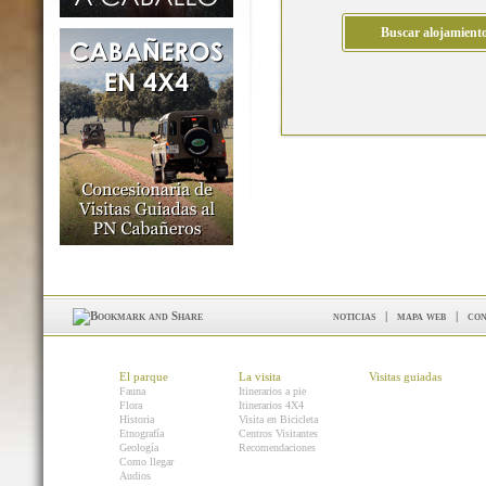
noticias
|
mapa web
|
con
El parque
La visita
Visitas guiadas
Fauna
Itinerarios a pie
Flora
Itinerarios 4X4
Historia
Visita en Bicicleta
Etnografía
Centros Visitantes
Geología
Recomendaciones
Como llegar
Audios