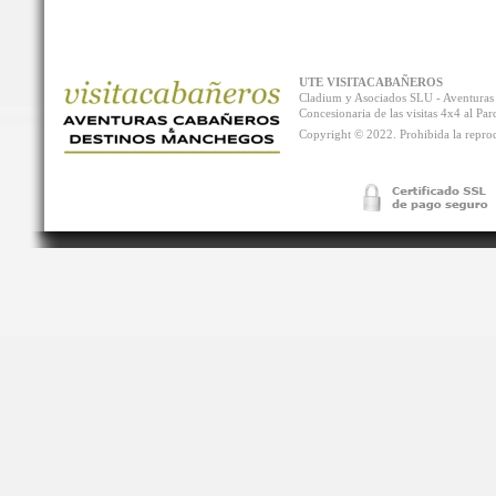
UTE VISITACABAÑEROS
Cladium y Asociados SLU - Aventur
Concesionaria de las visitas 4x4 al P
Copyright © 2022. Prohibida la reprodu