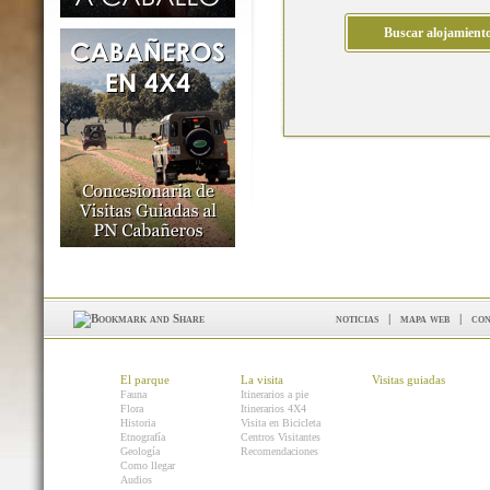
noticias
|
mapa web
|
con
El parque
La visita
Visitas guiadas
Fauna
Itinerarios a pie
Flora
Itinerarios 4X4
Historia
Visita en Bicicleta
Etnografía
Centros Visitantes
Geología
Recomendaciones
Como llegar
Audios