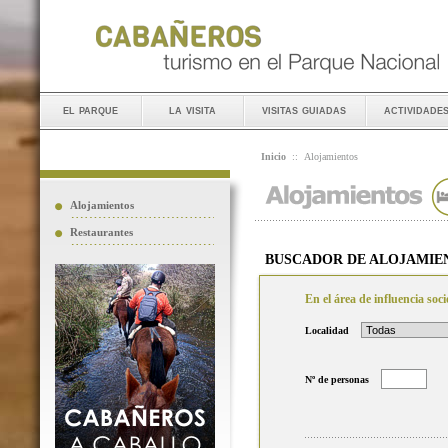
el parque
la visita
visitas guiadas
actividade
Inicio
::
Alojamientos
Alojamientos
Restaurantes
BUSCADOR DE ALOJAMIE
En el área de influencia so
Localidad
Nº de personas