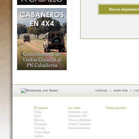
noticias
|
mapa web
|
con
El parque
La visita
Visitas guiadas
Fauna
Itinerarios a pie
Flora
Itinerarios 4X4
Historia
Visita en Bicicleta
Etnografía
Centros Visitantes
Geología
Recomendaciones
Como llegar
Audios