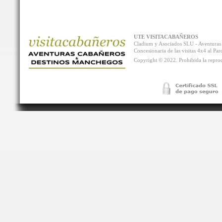
UTE VISITACABAÑEROS
Cladium y Asociados SLU - Aventur
Concesionaria de las visitas 4x4 al P
Copyright © 2022. Prohibida la reprodu