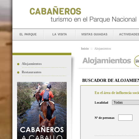
el parque
la visita
visitas guiadas
actividade
Inicio
::
Alojamientos
Alojamientos
Restaurantes
BUSCADOR DE ALOJAMIE
En el área de influencia so
Localidad
Nº de personas