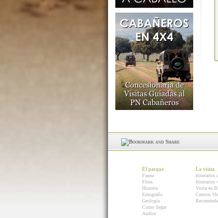
El parque
La visita
Fauna
Itinerarios 
Flora
Itinerarios
Historia
Visita en B
Etnografía
Centros Vis
Geología
Recomenda
Como llegar
Audios