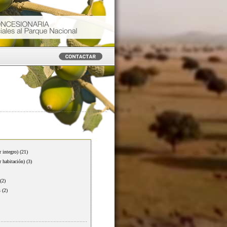
r integro)
(21)
r habitación)
(3)
(2)
s
(2)