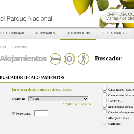
visitas guiadas
actividades
alojamientos
restaurantes
nicio
::
Alojamientos
Buscador
BUSCADOR DE ALOJAMIENTOS
En el área de influencia socioeconómica
Casas rurales (alquile
Casas rurales (alquile
Localidad
Hoteles
(4)
Ampliar la búsqueda
Apartamentos rurales
Cabañas o bungalow
Nº de personas
Albergues rurales
Campings