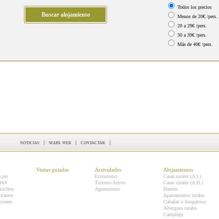
Todos los precios
Menos de 20€ /pers.
20 a 29€ /pers.
30 a 39€ /pers.
Más de 40€ /pers.
noticias
|
mapa web
|
contactar
|
Visitas guiadas
Actividades
Alojamientos
a pie
Ecoturismo
Casas rurales (A.I.)
 4X4
Turismo Activo
Casas rurales (A.H.)
icicleta
Agroturismo
Hoteles
itantes
Apartamentos rurales
ciones
Cabañas o bungalows
Albergues rurales
Campings