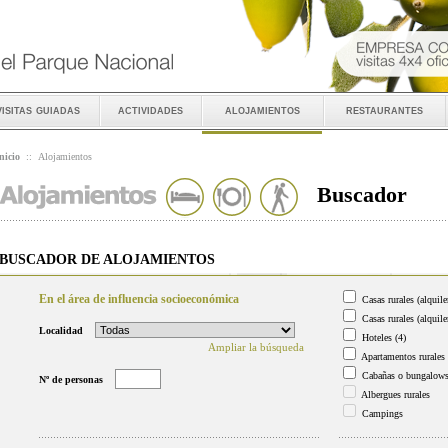
visitas guiadas
actividades
alojamientos
restaurantes
nicio
::
Alojamientos
Buscador
BUSCADOR DE ALOJAMIENTOS
En el área de influencia socioeconómica
Casas rurales (alquile
Casas rurales (alquile
Localidad
Hoteles
(4)
Ampliar la búsqueda
Apartamentos rurales
Cabañas o bungalow
Nº de personas
Albergues rurales
Campings