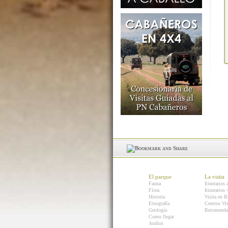
El parque
La visita
Fauna
Itinerarios 
Flora
Itinerarios
Historia
Visita en B
Etnografía
Centros Vis
Geología
Recomenda
Como llegar
Audios