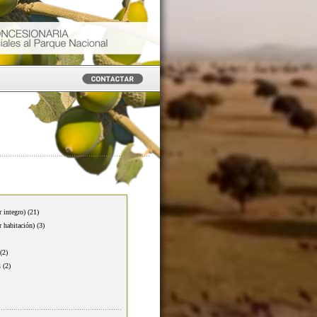
r integro)
(21)
r habitación)
(3)
(2)
s
(2)