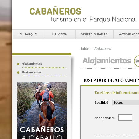
el parque
la visita
visitas guiadas
actividade
Inicio
::
Alojamientos
Alojamientos
Restaurantes
BUSCADOR DE ALOJAMIE
En el área de influencia so
Localidad
Nº de personas