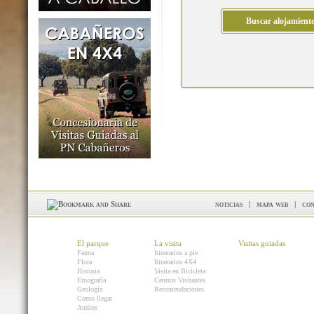
noticias
|
mapa web
|
con
El parque
La visita
Visitas guiadas
Fauna
Itinerarios a pie
Flora
Itinerarios 4X4
Historia
Visita en Bicicleta
Etnografía
Centros Visitantes
Geología
Recomendaciones
Como llegar
Audios