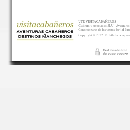
UTE VISITACABAÑEROS
Cladium y Asociados SLU - Aventur
Concesionaria de las visitas 4x4 al P
Copyright © 2022. Prohibida la reprodu