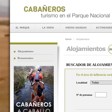
el parque
la visita
visitas guiadas
actividade
Inicio
::
Alojamientos
Alojamientos
Restaurantes
BUSCADOR DE ALOJAMIE
En el área de influencia so
Localidad
Nº de personas