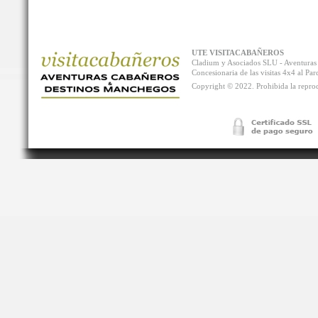
UTE VISITACABAÑEROS
Cladium y Asociados SLU - Aventur
Concesionaria de las visitas 4x4 al P
Copyright © 2022. Prohibida la reprodu