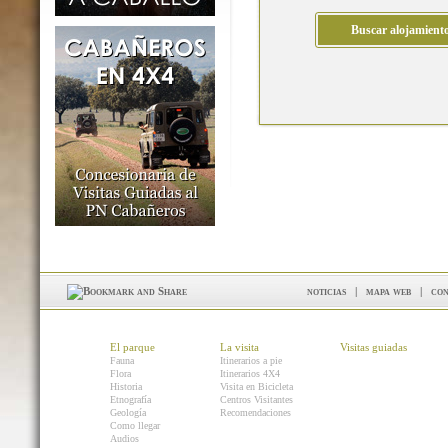
noticias
|
mapa web
|
con
El parque
La visita
Visitas guiadas
Fauna
Itinerarios a pie
Flora
Itinerarios 4X4
Historia
Visita en Bicicleta
Etnografía
Centros Visitantes
Geología
Recomendaciones
Como llegar
Audios