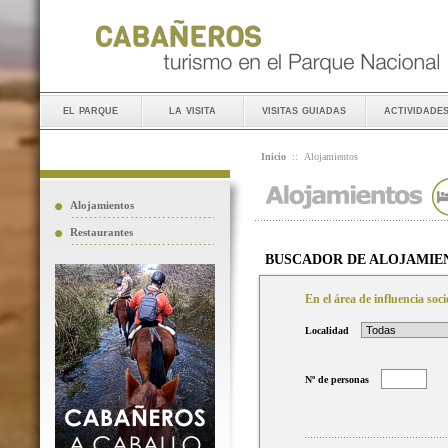
el parque
la visita
visitas guiadas
actividade
Inicio
::
Alojamientos
Alojamientos
Restaurantes
BUSCADOR DE ALOJAMIE
En el área de influencia so
Localidad
Nº de personas