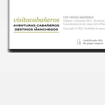
UTE VISITACABAÑEROS
Cladium y Asociados SLU - Aventur
Concesionaria de las visitas 4x4 al P
Copyright © 2022. Prohibida la reprodu