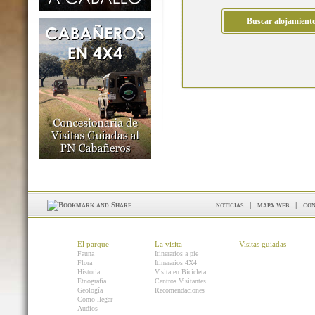
noticias
|
mapa web
|
con
El parque
La visita
Visitas guiadas
Fauna
Itinerarios a pie
Flora
Itinerarios 4X4
Historia
Visita en Bicicleta
Etnografía
Centros Visitantes
Geología
Recomendaciones
Como llegar
Audios