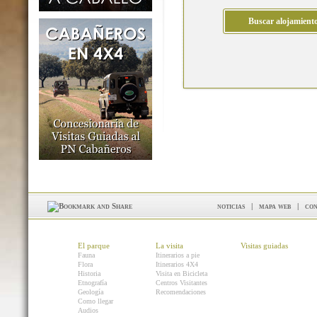
noticias
|
mapa web
|
con
El parque
La visita
Visitas guiadas
Fauna
Itinerarios a pie
Flora
Itinerarios 4X4
Historia
Visita en Bicicleta
Etnografía
Centros Visitantes
Geología
Recomendaciones
Como llegar
Audios