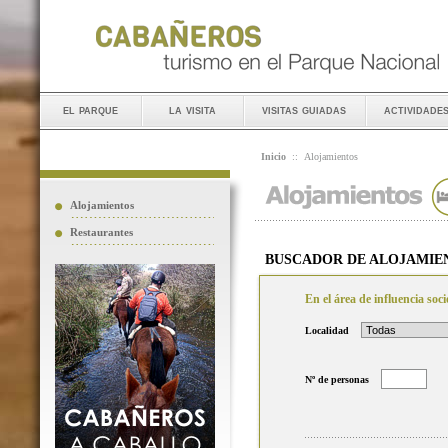
el parque
la visita
visitas guiadas
actividade
Inicio
::
Alojamientos
Alojamientos
Restaurantes
BUSCADOR DE ALOJAMIE
En el área de influencia so
Localidad
Nº de personas