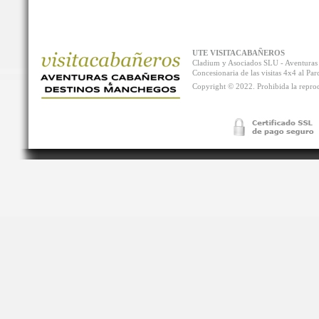
UTE VISITACABAÑEROS
Cladium y Asociados SLU - Aventur
Concesionaria de las visitas 4x4 al P
Copyright © 2022. Prohibida la reprodu