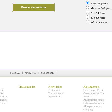
Todos los precios
Menos de 20€ /pers.
20 a 29€ /pers.
30 a 39€ /pers.
Más de 40€ /pers.
noticias
|
mapa web
|
contactar
|
Visitas guiadas
Actividades
Alojamientos
a pie
Ecoturismo
Casas rurales (A.I.)
 4X4
Turismo Activo
Casas rurales (A.H.)
icicleta
Agroturismo
Hoteles
itantes
Apartamentos rurales
ciones
Cabañas o bungalows
Albergues rurales
Campings