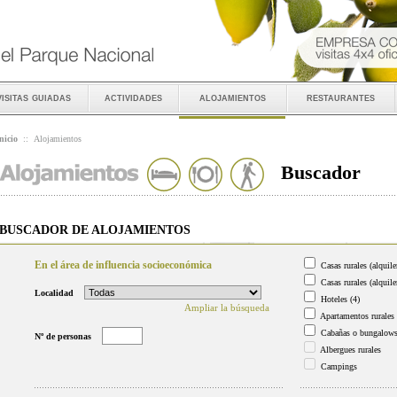
visitas guiadas
actividades
alojamientos
restaurantes
nicio
::
Alojamientos
Buscador
BUSCADOR DE ALOJAMIENTOS
En el área de influencia socioeconómica
Casas rurales (alquile
Casas rurales (alquile
Localidad
Hoteles
(4)
Ampliar la búsqueda
Apartamentos rurales
Cabañas o bungalow
Nº de personas
Albergues rurales
Campings