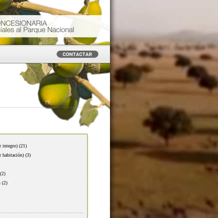
r integro)
(21)
r habitación)
(3)
(2)
s
(2)