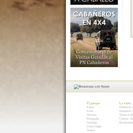
El parque
La visita
Fauna
Itinerarios 
Flora
Itinerarios
Historia
Visita en B
Etnografía
Centros Vis
Geología
Recomenda
Como llegar
Audios