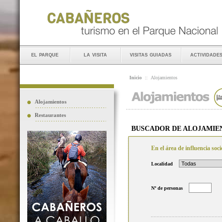
el parque
la visita
visitas guiadas
actividade
Inicio
::
Alojamientos
Alojamientos
Restaurantes
BUSCADOR DE ALOJAMIE
En el área de influencia so
Localidad
Nº de personas