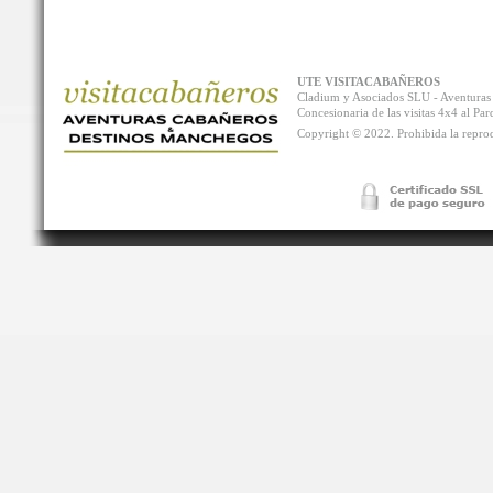
UTE VISITACABAÑEROS
Cladium y Asociados SLU - Aventur
Concesionaria de las visitas 4x4 al P
Copyright © 2022. Prohibida la reprodu