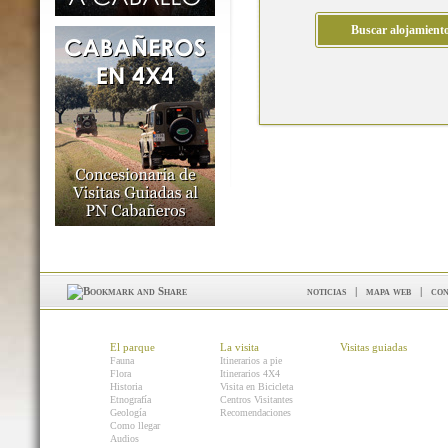
noticias
|
mapa web
|
con
El parque
La visita
Visitas guiadas
Fauna
Itinerarios a pie
Flora
Itinerarios 4X4
Historia
Visita en Bicicleta
Etnografía
Centros Visitantes
Geología
Recomendaciones
Como llegar
Audios