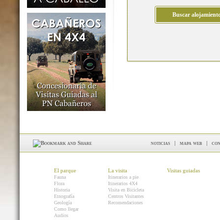
noticias
|
mapa web
|
con
El parque
La visita
Visitas guiadas
Fauna
Itinerarios a pie
Flora
Itinerarios 4X4
Historia
Visita en Bicicleta
Etnografía
Centros Visitantes
Geología
Recomendaciones
Como llegar
Audios