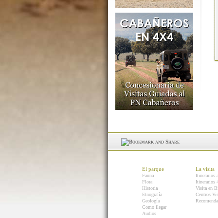
El parque
La visita
Fauna
Itinerarios 
Flora
Itinerarios
Historia
Visita en B
Etnografía
Centros Vis
Geología
Recomenda
Como llegar
Audios