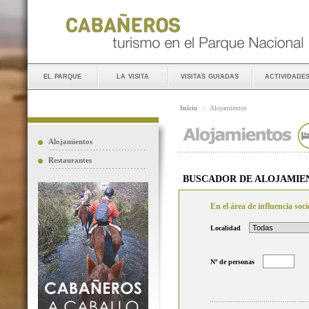
el parque
la visita
visitas guiadas
actividade
Inicio
::
Alojamientos
Alojamientos
Restaurantes
BUSCADOR DE ALOJAMIE
En el área de influencia so
Localidad
Nº de personas