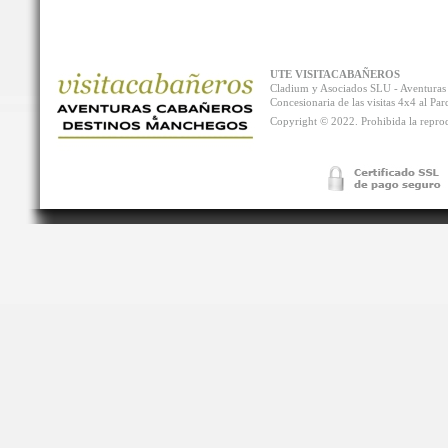
UTE VISITACABAÑEROS
Cladium y Asociados SLU - Aventur
Concesionaria de las visitas 4x4 al P
Copyright © 2022. Prohibida la reprodu