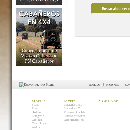
noticias
|
mapa web
|
con
El parque
La visita
Visitas guiadas
Fauna
Itinerarios a pie
Flora
Itinerarios 4X4
Historia
Visita en Bicicleta
Etnografía
Centros Visitantes
Geología
Recomendaciones
Como llegar
Audios