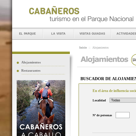
el parque
la visita
visitas guiadas
actividade
Inicio
::
Alojamientos
Alojamientos
Restaurantes
BUSCADOR DE ALOJAMIE
En el área de influencia so
Localidad
Nº de personas