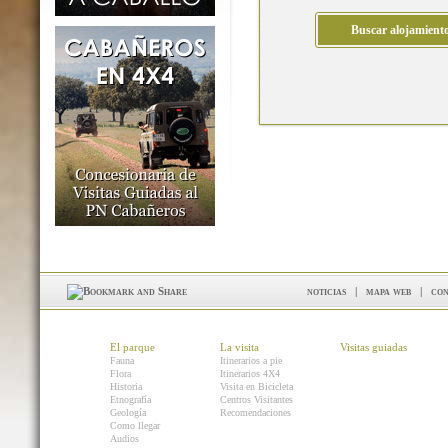
noticias
|
mapa web
|
con
El parque
La visita
Visitas guiadas
Fauna
Itinerarios a pie
Flora
Itinerarios 4X4
Historia
Visita en Bicicleta
Etnografía
Centros Visitantes
Geología
Recomendaciones
Como llegar
Audios