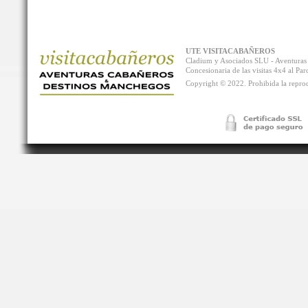
UTE VISITACABAÑEROS
Cladium y Asociados SLU - Aventur
Concesionaria de las visitas 4x4 al P
Copyright © 2022. Prohibida la reprodu