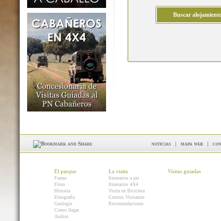
noticias
|
mapa web
|
con
El parque
La visita
Visitas guiadas
Fauna
Itinerarios a pie
Flora
Itinerarios 4X4
Historia
Visita en Bicicleta
Etnografía
Centros Visitantes
Geología
Recomendaciones
Como llegar
Audios