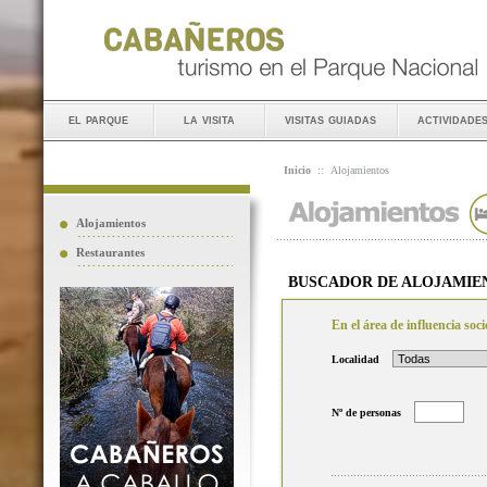
el parque
la visita
visitas guiadas
actividade
Inicio
::
Alojamientos
Alojamientos
Restaurantes
BUSCADOR DE ALOJAMIE
En el área de influencia so
Localidad
Nº de personas