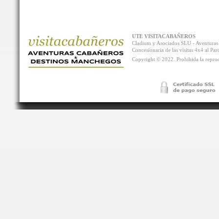
UTE VISITACABAÑEROS
Cladium y Asociados SLU - Aventur
Concesionaria de las visitas 4x4 al P
Copyright © 2022. Prohibida la reprodu