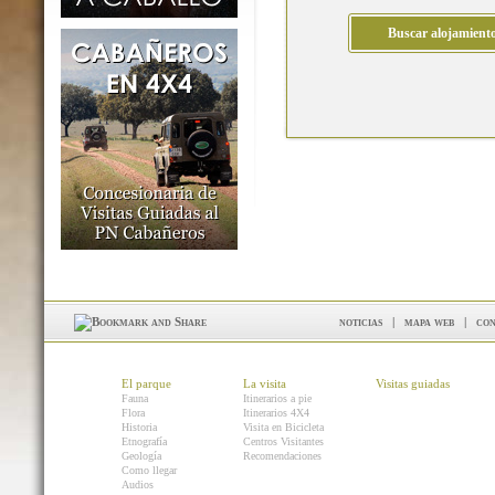
noticias
|
mapa web
|
con
El parque
La visita
Visitas guiadas
Fauna
Itinerarios a pie
Flora
Itinerarios 4X4
Historia
Visita en Bicicleta
Etnografía
Centros Visitantes
Geología
Recomendaciones
Como llegar
Audios