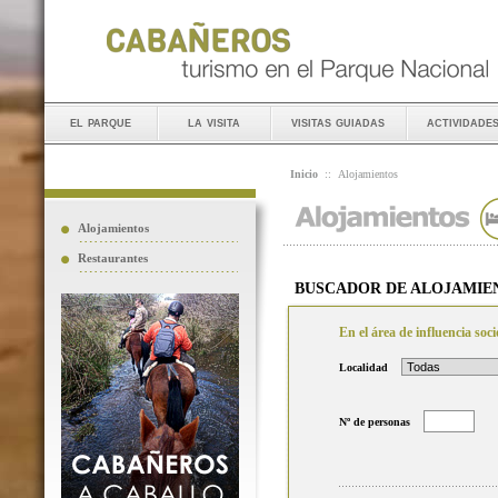
el parque
la visita
visitas guiadas
actividade
Inicio
::
Alojamientos
Alojamientos
Restaurantes
BUSCADOR DE ALOJAMIE
En el área de influencia so
Localidad
Nº de personas