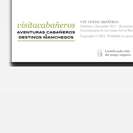
UTE VISITACABAÑEROS
Cladium y Asociados SLU - Aventur
Concesionaria de las visitas 4x4 al P
Copyright © 2022. Prohibida la reprodu