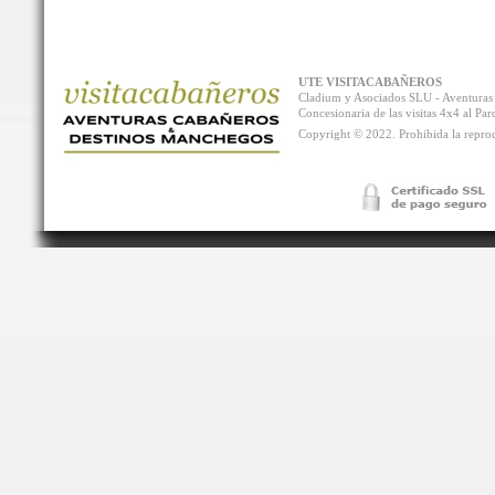
UTE VISITACABAÑEROS
Cladium y Asociados SLU - Aventur
Concesionaria de las visitas 4x4 al P
Copyright © 2022. Prohibida la reprodu