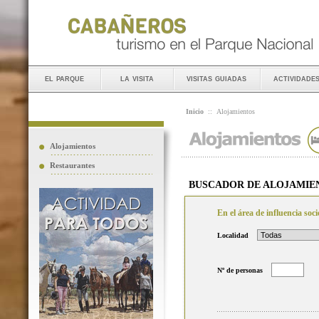
el parque
la visita
visitas guiadas
actividade
Inicio
::
Alojamientos
Alojamientos
Restaurantes
BUSCADOR DE ALOJAMIE
En el área de influencia so
Localidad
Nº de personas