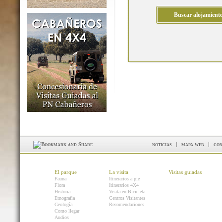
noticias
|
mapa web
|
con
El parque
La visita
Visitas guiadas
Fauna
Itinerarios a pie
Flora
Itinerarios 4X4
Historia
Visita en Bicicleta
Etnografía
Centros Visitantes
Geología
Recomendaciones
Como llegar
Audios