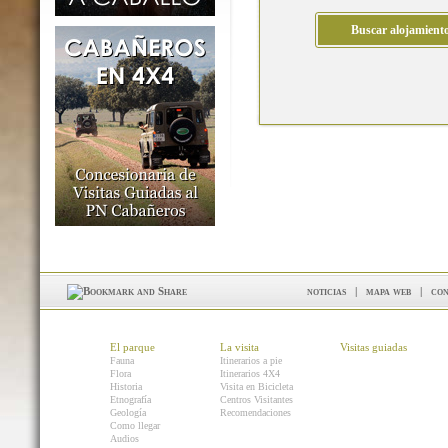
noticias
|
mapa web
|
con
El parque
La visita
Visitas guiadas
Fauna
Itinerarios a pie
Flora
Itinerarios 4X4
Historia
Visita en Bicicleta
Etnografía
Centros Visitantes
Geología
Recomendaciones
Como llegar
Audios