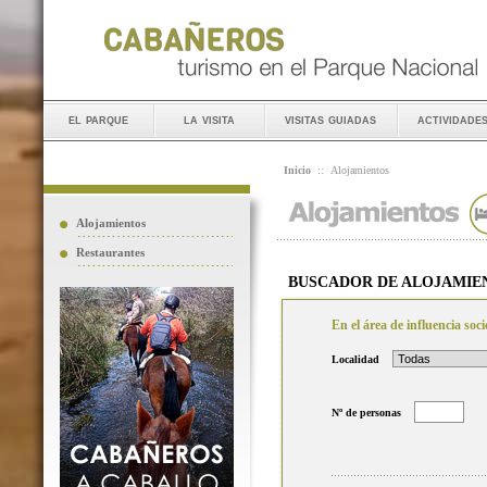
el parque
la visita
visitas guiadas
actividade
Inicio
::
Alojamientos
Alojamientos
Restaurantes
BUSCADOR DE ALOJAMIE
En el área de influencia so
Localidad
Nº de personas