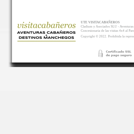
UTE VISITACABAÑEROS
Cladium y Asociados SLU - Aventur
Concesionaria de las visitas 4x4 al P
Copyright © 2022. Prohibida la reprodu