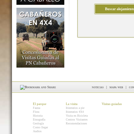
noticias
|
mapa web
|
con
El parque
La visita
Visitas guiadas
Fauna
Itinerarios a pie
Flora
Itinerarios 4X4
Historia
Visita en Bicicleta
Etnografía
Centros Visitantes
Geología
Recomendaciones
Como llegar
Audios