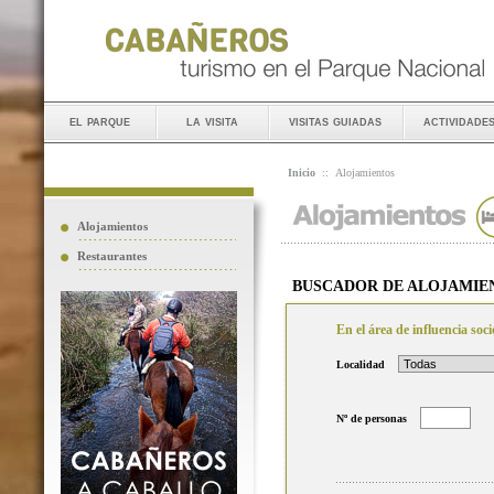
el parque
la visita
visitas guiadas
actividade
Inicio
::
Alojamientos
Alojamientos
Restaurantes
BUSCADOR DE ALOJAMIE
En el área de influencia so
Localidad
Nº de personas