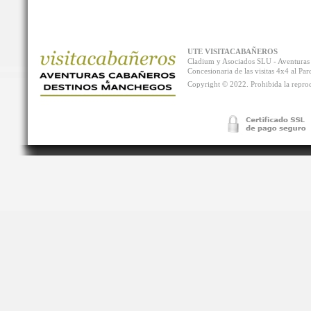
UTE VISITACABAÑEROS
Cladium y Asociados SLU - Aventur
Concesionaria de las visitas 4x4 al P
Copyright © 2022. Prohibida la reprodu